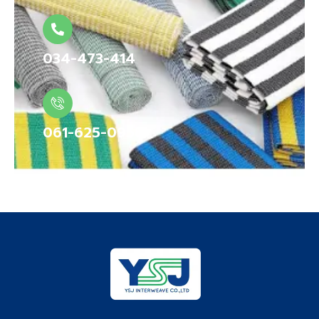
034-473-414
061-625-0958