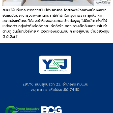
สมัยนี้พื้นที่แต่ละตารางวานั้นมีค่ามหาศาล โดยเฉพาะใจกลางเมืองหลวง
อันแออัดอย่างกรุงเทพมหานคร ทำให้ที่พักในกรุงเทพราคาสูงลิ่ว หาก
อยากประหยัดงบก็ต้องเช่าห้องนอนแคบอย่างกับรูหนู ไม่มีแม้กระทั่งที่ให้
เหยียดตัว อยู่แล้วทั้งอึดอัดกาย อึดอัดใจ ลองเอาเคล็ดลับของเราไปทำ
ตามดู วันนี้เรามีวิธีง่าย ๆ ไว้จัดห้องนอนแคบ ๆ ให้อยู่สบาย ซ้ำยังฮวงจุ้ย
ดี มีเงินใช้
291/16 ถนนสุคนธวิท 23, อำเภอกระทุ่มแบน
สมุทรสาคร รหัสไปรษณีย์ 74110