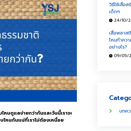
วิธีใช้เสื่
เด็กๆ
24/10/2
เสื่อพลาสต
ไหนทำความ
อย่างไร?
09/05/
Catego
บทคว
บบไหน
ดูแลง่ายกว่ากัน
และวันนี้
เราจะ
บไหนกันแน่ที่
เราไม่ต้องเหนื่อย