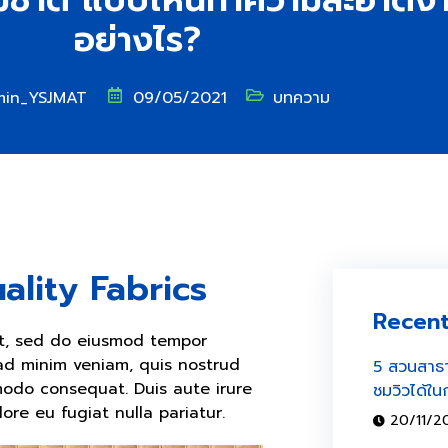
อย่างไร?
in_YSJMAT
09/05/2021
บทความ
ality Fabrics
Recent
lit, sed do eiusmod tempor
 ad minim veniam, quis nostrud
5 สวนสาธา
mmodo consequat. Duis aute irure
ชมวิวได้ใน
lore eu fugiat nulla pariatur.
20/11/2