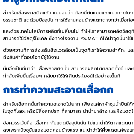
สำหรับเสื่อพลาสติกแล้ว แน่นอนว่า ต้องมีต้นแบบและแนวทางในการส
ธรรมชาติ แต่ด้วยปัจจุบัน การใช้งานค่อนข้างแตกต่างกว่าเมื่อก่
และด้วยเทคโนโลยีการผลิตที่เปลี่ยนไป ทำให้เราสามารถผลิตวัสดุที่
สามารถใช้วัสดุรีไซเคิล ซึ่งทางโรงงาน YSJMAT ก็ได้นำจุดนี้มาใช้
ด้วยความที่การส่งเสริมสิ่งแวดล้อมเป็นจุดที่เราให้ความสำคัญ แล
ถึงสินค้าที่ตอบโจทย์ผู้ใช้งาน
นั่นจึงเป็นที่มาว่า เสื่อพลาสติกนั้น สามารถผลิตได้ตลอดทั้งปี 
กำลังเพิ่มขึ้นเรื่อยๆ กลับมาใช้ให้เกิดประโยชน์ได้อย่างเต็มที่
การทำความสะอาดเสื่อกก
สำหรับเสื่อกกนั้นทำความสะอาดไม่ยาก เพียงแค่หาผ้าชุบน้ำบิดให้
ในจุดที่เลอะ หรือมีสิ่งสกปรก ก็สามารถ นำน้ำมาล้าง และผึ่งแดด
ข้อควรระวังคือ เสื่อกก กับแดดปัจจุบันนั้น ไม่แนะนำให้ตากแดดนา
ลงเพราะปัจจุบันแสงแดดค่อนข้างแรง แนะนำว่าให้ผึ่งแดดแค่พอแห