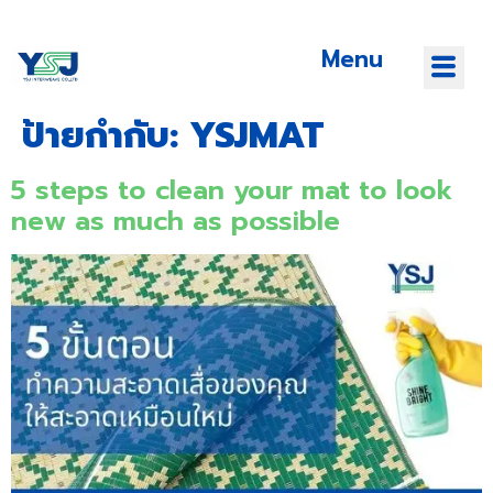
Menu
ป้ายกำกับ:
YSJMAT
5 steps to clean your mat to look
new as much as possible