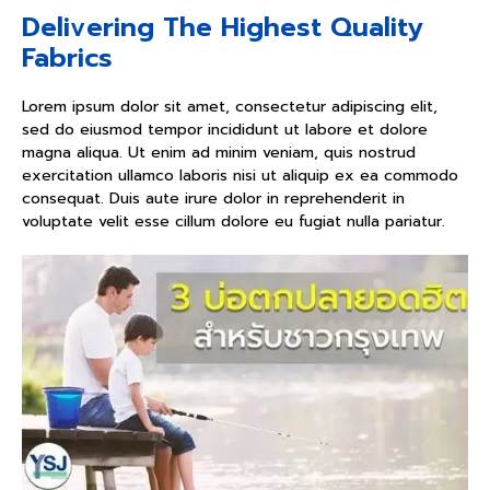
Delivering The Highest Quality
Fabrics
Lorem ipsum dolor sit amet, consectetur adipiscing elit,
sed do eiusmod tempor incididunt ut labore et dolore
magna aliqua. Ut enim ad minim veniam, quis nostrud
exercitation ullamco laboris nisi ut aliquip ex ea commodo
consequat. Duis aute irure dolor in reprehenderit in
voluptate velit esse cillum dolore eu fugiat nulla pariatur.