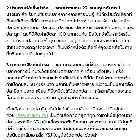
2.บ้านสวนฟิชชิ่งปาร์ค – ซอยบางบอน 27 ถนนสุขาภิบาล 1
บางแค
สำหรับคนที่ชอบปลาหลากหลายสายพันธุ์ ที่นี่ถือเป็นตัวเลือกที่
ดีเลยทีเดียว ที่นี่มีปลาหลายชนิดมาก ไม่ว่าจะเป็น ปลาช่อน ปลาเกล็ด
ปลานิล ปลาทับทิม ปลาแรด ปลาหมอ ปลาสวาย ปลายี่สก ปลาดุก และ
ปลาดุก โดยที่นี่คิดค่าเบ็ดละ 100 บาทเช่นกัน ยิ่งไปกว่านั้นหากใครชื่น
ชอบการตกปลาดุกละก็ คุณจะมีความสุขที่นี่แน่นอนเพราะที่นี่มีบ่อแยก
สำหรับตกปลาดุกโดยเฉพาะ ก็เป็นอีกหนึ่งตัวเลือกให้คุณเอาเสื่อไปกาง
นั่งชิวตกปลาในวันหยุดได้
3.บางขวดฟิชชิ่งปาร์ค – ซอยนวลจันทร์
ผู้ที่ชื่นชอบการแข่งขันตก
ปลาฟังทางนี้ ที่นี่จะจัดแข่งขันตกปลาทุก ๆ เดือน เดือนละ 1 ครั้ง
นอกจากนี้หากใครไม่ชอบแข่งขันก็ไม่เป็นไร ที่นี่ยังเปิดให้ตกปลาทุกวัน
ค่าเบ็ดคันละ 50-100 บาท ปลาที่นี่ก็มีหลากหลาย ไม่ว่าจะเป็นปลาเกล็ด
ปลายี่สก ปลาตะเพียน ที่นี่จะมีซุ้มให้นั่งตกปลา หากใครกลัวจะเลอะเทอะ
ก็สามารถเอาเสื่อพลาสติกมาปูก่อนจะนั่งก็ได้เช่นกัน
เมื่อเลือกบ่อตกปลาที่ถูกใจได้แล้วก็อยากลืมเอาเสื่อพลาสติกคู่ใจไป
ด้วย
เสื่อพลาสติก YSJ
เป็นตัวเลือกที่ดีที่สุดที่คุณจำเอาไปใช้ปูตอนตก
ปลา เพราะเสื่อ YSJ เป็นเสื่อพลาสติกที่คงทน พกพาง่าย เอาไปได้ทุกที่
ที่สำคัญคือทำความสะอาดง่าย ไม่ต้องกังวลว่าพื้นจะสกปรกแค่ไหน
ดังนั้นอย่าลืมเอาเสื่อ YSJ ไปปูนั่งชิวตกปลาด้วยล่ะ