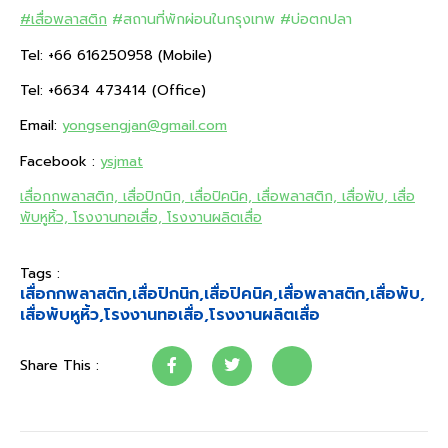
#เสื่อพลาสติก
#สถานที่พักผ่อนในกรุงเทพ
#บ่อตกปลา
Tel: +66 616250958 (Mobile)
Tel: +6634 473414 (Office)
Email:
yongsengjan@gmail.com
Facebook :
ysjmat
เสื่อกกพลาสติก, เสื่อปิกนิก, เสื่อปิคนิค, เสื่อพลาสติก, เสื่อพับ, เสื่อ
พับหูหิ้ว, โรงงานทอเสื่อ, โรงงานผลิตเสื่อ
Tags :
เสื่อกกพลาสติก
,
เสื่อปิกนิก
,
เสื่อปิคนิค
,
เสื่อพลาสติก
,
เสื่อพับ
,
เสื่อพับหูหิ้ว
,
โรงงานทอเสื่อ
,
โรงงานผลิตเสื่อ
Share This :