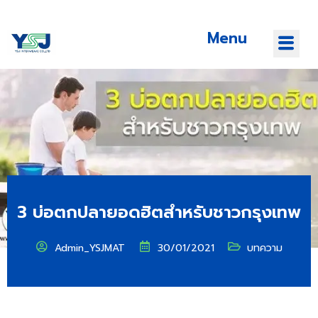
Menu
3 บ่อตกปลายอดฮิตสำหรับชาวกรุงเทพ
Admin_YSJMAT
30/01/2021
บทความ