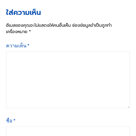
ใส่ความเห็น
อีเมลของคุณจะไม่แสดงให้คนอื่นเห็น
ช่องข้อมูลจำเป็นถูกทำ
เครื่องหมาย
*
ความเห็น
*
ชื่อ
*