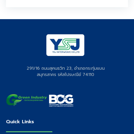
291/16 ถนนสุคนธวิท 23, อำเภอกระทุ่มแบน
สมุทรสาคร รหัสไปรษณีย์ 74110
Quick Links