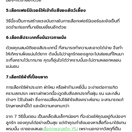
น้องๆได้ง่ายอีกด้วย
5.เลือกเฟอร์นิเจอร์ให้เข้ากับสีของสัตว์เลี้ยง
วิธีนี้จะเป็นการสร้างแรงบันดาลในการเลือกเฟอร์นิเจอร์และยังเป็นที่
จดจำแก่แขกที่มาเยียมเยี่ยนอีกด้วย
6.เลือกสีประเภทกึ่งมันวาวทาผนัง
ด้วยคุณสมบัติของสีประเภทนี้ ที่สามารถทำความสะอาดได้ง่าย จึงทำ
ให้เกิคราบฝั่งแน่นได้ยาก ดังนั้นไม่ว่าลูกรักของลูกจะไปเล่ยซนที่ไหนมา
จะทิ้งคราบไว้มากมาย คุณก็อุ่นใจได้ว่าคราบนั้นจะไม่ตามหลอกหลอน
แน่นอน
7.เลือกใช้ผ้าที่เปื้อนยาก
การเลือกใช้ผ้าประเภท ผ้าไหม หรือผ้ากำมะหยี่นั้น จะง่ายต่อการเกิด
คราบสกปรก เพราะผ้าพวกนี้จะดูดซับสิ่งสกปรกทั้งฝุ่น ขน และกลิ่น
ต่างๆ ไว้ในใยผ้า ซึ่งการเปลี่ยนไปใช้ผ้าใยสังเคราะห์แทน จะสามารถแก้
ปัญหาเหล่านี้ได้ และมีความคงทนกว่า
จาก 7 วิธีขั้นตอน เป็นเคล็ดลับเล็กๆน้อยๆ ที่จะช่วยให้คุณอยู่กับน้องๆ
ลูกรัก ของคุณได้อย่างเป็นสุข แต่ถ้าคุณกำลังมองหาเสื่อที่จะมาใช้แทน
พรมนั้น เราของเสนอ
เสื่อกกพลาสติก YSJ
เพราะนอกจากวัสดุที่เป็น