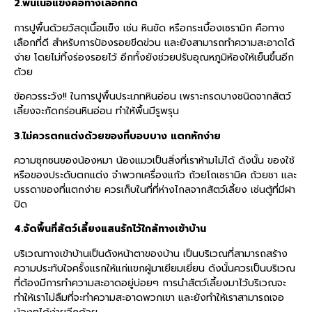
2.พื้นเนื้อแข็งคือทางเลือกที่ดี
การปูพื้นด้วยวัสดุเนื้อแข็ง เช่น หินขัด หรือกระเบื้องเซรามิก คือทาง
เลือกที่ดี สำหรับการป้องรอยขีดข่วน และยังสามารถทำความสะอาดได้
ง่าย โดยไม่ทิ้งร่องรอยไว้ อีกทั้งยังช่วยปรับอุณหภูมิห้องให้เย็นขึ้นอีก
ด้วย
ข้อควรระวัง!! ในการปูพื้นประเภทหินอ่อน เพราะกรดบางชนิดจากสัตว์
เลี้ยงจะกัดกร่อนหินอ่อน ทำให้พื้นมีรูพรุน
3.ไม่ควรตกแต่งด้วยของที่บอบบาง แตกหักง่าย
ความซุกซนของน้องหมา น้องแมวเป็นสิ่งที่เราห้ามไม่ได้ ดังนั้น ของใช้
หรือของประดับตกแต่ง จำพวกเครื่องแก้ว ถ้วยโถเซรามิค ถ้วยชา และ
บรรดาของที่แตกง่าย ควรเก็บในที่ที่ห่างไกลจากสัตว์เลี้ยง เช่นตู้ที่มีฝา
ปิด
4.จัดพื้นที่สัตว์เลี้ยงแสนรักไว้ใกล้ทางเข้าบ้าน
บริเวณทางเข้าบ้านเป็นดังหน้าตาของบ้าน เป็นบริเวณที่สามารถสร้าง
ความประทับใจครั้งแรกให้แก่แขกผู้มาเยียมเยี่ยน ดังนั้นควรเป็นบริเวณ
ที่ต้องมีการทำความสะอาดอยู่บ่อยๆ การนำสัตว์เลี้ยงมาไว้บริเวณจะ
ทำให้เราไม่ลืมที่จะทำความสะอาดพวกเขา และยังทำให้เราสามารถเจอ