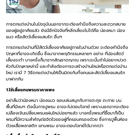
การตกแต่งบ้านในปัจจุบันนอกจากจะต้องคำนึงถึงความสะดวกสบาย
ของผู้อยู่อาศัยแล้ว ยังมีอีกปัจจัยที่หลีกเลี่ยงไม่ได้คือ น้องหมา น้อง
แมว หรือสัตว์เลี้ยงแสนรัก อื่นๆ
การตกแต่งบ้านที่มีสัตว์เลี้ยงอาศัยอยู่ภายในบ้านด้วย จะต้องคำนึงถึง
ปัญหาที่อาจจะเกิดขึ้น ซึ่งมาจากพฤติกรรมหลายๆ อย่าง ที่น้องสัตว์
เลี้ยงจะทำ บางครั้งก็มาจากสัญชาตญาณ เพราะฉะนั้นถ้าไม่อยากปวด
หัวกับปัญหาเหล่านี้ และกำลังต้องการจะสร้างบ้านใหม่หรือตกแต่งบ้าน
ใหม่ เรามี 7 วิธีตกแต่งบ้านให้เป็นมิตรกับทั้งคนและสัตว์เลี้ยงแสนรัก
มาฝากกัน
1.ใช้เสื่อแทนพรมราคาแพง
อย่าลืมว่าน้องหมา น้องแมว ชอบเล่นสนุกกับการตะกุย ตะกาย บน
พื้นที่มีขนๆ ดังนั้นการปูพรม อาจจะไม่ตอบโจทย์ เพราะนอกจากจะต้อง
เปลืองเงินเปลี่ยนพรมแผ่นใหม่บ่อยๆแล้ว บางครั้งพรมที่ซื้อมาก็เป็น
พรมที่มีความสำคัญต่อจิตใจของผู้ที่ครอบครองด้วย ซึ่งการปูพื้นห้อง
ด้วยเสื่อพลาสติก แทนพรม อาจจะตอบโจทย์ได้มากกว่า