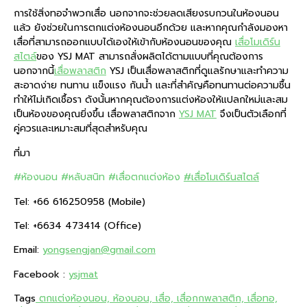
การใช้สิ่งทอจำพวกเสื่อ นอกจากจะช่วยลดเสียงรบกวนในห้องนอน
แล้ว ยังช่วยในการตกแต่งห้องนอนอีกด้วย และหากคุณกำลังมองหา
เสื่อที่สามารถออกแบบได้เองให้เข้ากับห้องนอนของคุณ
เสื่อโมเดิร์น
สไตล์
ของ YSJ MAT สามารถสั่งผลิตได้ตามแบบที่คุณต้องการ
นอกจากนี้
เสื่อพลาสติก
YSJ เป็นเสื่อพลาสติกที่ดูแลรักษาและทำความ
สะอาดง่าย ทนทาน แข็งแรง กันน้ำ และที่สำคัญคือทนทานต่อความชื้น
ทำให้ไม่เกิดเชื้อรา ดังนั้นหากคุณต้องการแต่งห้องให้แปลกใหม่และสม
เป็นห้องของคุณยิ่งขึ้น เสื่อพลาสติกจาก
YSJ MAT
จึงเป็นตัวเลือกที่
คู่ควรและเหมาะสมที่สุดสำหรับคุณ
ที่มา
#ห้องนอน
#หลับสนิท
#เสื่อตกแต่งห้อง
#เสื่อโมเดิร์นสไตล์
Tel: +66 616250958 (Mobile)
Tel: +6634 473414 (Office)
Email:
yongsengjan@gmail.com
Facebook :
ysjmat
Tags
ตกแต่งห้องนอน, ห้องนอน, เสื่อ, เสื่อกกพลาสติก, เสื่อทอ,