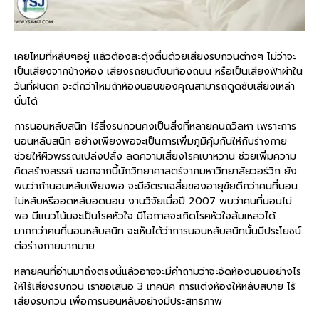
เคยไหมที่หลับๆอยู่ แล้วต้องสะดุ้งตื่นด้วยเสียงรบกวนต่างๆ ไม่ว่าจะ
เป็นเสียงจากข้างห้อง เสียงรถยนต์บนท้องถนน หรือเป็นเสียงฟ้าผ่าใน
วันที่ฝนตก จะดีกว่าไหมถ้าห้องนอนของคุณสามารถดูดซับเสียงเหล่า
นั้นได้
การนอนหลับสนิท ไร้สิ่งรบกวนคงเป็นสิ่งที่หลายคนถวิลหา เพราะการ
นอนหลับสนิท อย่างเพียงพอจะเป็นการเพิ่มภูมิคุ้มกันให้กับร่างกาย
ช่วยให้ผิวพรรณเปล่งปลั่ง ลดความเสี่ยงโรคเบาหวาน ช่วยเพิ่มความ
คิดสร้างสรรค์ นอกจากนี้นักวิทยาศาสตร์จากมหาวิทยาลัยวอร์วิก ยัง
พบว่าถ้านอนหลับเพียงพอ จะมีอัตราเฉลี่ยของอายุขัยดีกว่าคนที่นอน
ไม่หลับหรืออดหลับอดนอน งานวิจัยเมื่อปี 2007 พบว่าคนที่นอนไม่
พอ มีแนวโน้มจะเป็นโรคหัวใจ มีโอกาสจะเกิดโรคหัวใจล้มเหลวได้
มากกว่าคนที่นอนหลับสนิท จะเห็นได้ว่าการนอนหลับสนิทนั้นมีประโยชน์
ต่อร่างกายมากมาย
หลายคนที่อ่านมาถึงตรงนี้แล้วอาจจะมีคำถามว่าจะจัดห้องนอนอย่างไร
ให้ไร้เสียงรบกวน เราขอเสนอ 3 เทคนิค การแต่งห้องให้หลับสบาย ไร้
เสียงรบกวน เพื่อการนอนหลับอย่างมีประสิทธิภาพ