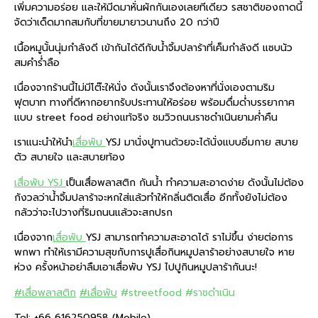
เพิ่มความอร่อย และให้มีดมาหั่นผักกันเองเลยทีเดียว รสชาติของถาดนี้
จัดว่าเด็ดมากสมกับที่ขายมายาวนานถึง 20 กว่าปี
เนื้อหมูนั้นนุ่มกำลังดี เข้ากันได้ดีกับน้ำจิ้มปลาร้าที่เค็มกำลังดี แซบนัว
สมคำร่ำลือ
เนื่องจากร้านนี้ไม่มีโต๊ะให้นั่ง ดังนั้นเราจึงต้องหาที่นั่งเองตามริม
ฟุตบาท ทางที่ดีหากอยากรับประทานให้อร่อย พร้อมดื่มด่ำบรรยากาศ
แบบ street food อย่างแท้จริง ชมวิวถนนราชดำเนินยามค่ำคืน
เราแนะนำให้นำ
เสื่อพับ
YSJ มานั่งปูทานด้วยจะได้นั่งแบบอิ่มกาย สบาย
ตัว สบายใจ และสบายท้อง
เสื่อพับ YSJ
เป็นเสื่อพลาสติก กันน้ำ ทำความสะอาดง่าย ดังนั้นไม่ต้อง
กังวลว่าน้ำจิ้มปลาร้าจะหกใส่แล้วทำให้กลิ่นติดเสื่อ อีกทั้งยังไม่ต้อง
กลัวว่าจะไปวางที่ริมถนนแล้วจะสกปรก
เนื่องจาก
เสื่อพับ
YSJ สามารถทำความสะอาดได้ ราไม่ขึ้น ง่ายต่อการ
พกพา ทำให้เรามีความสุขกับการปูเสื่อกินหมูปลาร้าอย่างสบายใจ หาย
ห่วง ครั้งหน้าอย่าลืมเอาเสื่อพับ YSJ ไปปูกินหมูปลาร้ากันนะ!
#เสื่อพลาสติก
#เสื่อพับ
#streetfood
#ราชดำเนิน
Tel: +66 616250958 (Mobile)