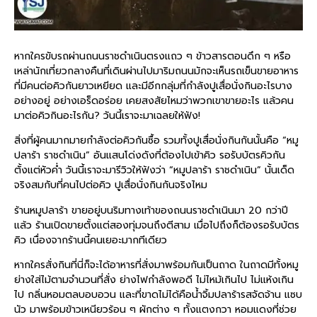
หากใครขับรถผ่านถนนราชดำเนินตรงแถว ๆ ข้าวสารตอนดึก ๆ หรือ
เหล่านักเที่ยวกลางคืนที่เดินผ่านไปมาริมถนนมักจะเห็นรถเข็นขายอาหาร
ที่มีคนต่อคิวกันยาวเหยียด และมีอีกกลุ่มที่กำลังปูเสื่อนั่งกินอะไรบาง
อย่างอยู่ อย่างเอร็ดอร่อย เคยสงสัยไหมว่าพวกเขาขายอะไร แล้วคน
มาต่อคิวกินอะไรกัน? วันนี้เราจะมาเฉลยให้ฟัง!
สิ่งที่ผู้คนมากมายกำลังต่อคิวกันซื้อ รวมทั้งปูเสื่อนั่งกินกันนั้นคือ “หมู
ปลาร้า ราชดำเนิน” อันแสนโด่งดังที่ต้องไปเข้าคิว รอรับบัตรคิวกัน
ตั้งแต่หัวค่ำ วันนี้เราจะมารีวิวให้ฟังว่า “หมูปลาร้า ราชดำเนิน” นั้นเด็ด
จริงสมกับที่คนไปต่อคิว ปูเสื่อนั่งกินกันจริงไหม
ร้านหมูปลาร้า ขายอยู่บนริมทางเท้าของถนนราชดำเนินมา 20 กว่าปี
แล้ว ร้านเปิดขายตั้งแต่สองทุ่มจนถึงตีสาม เมื่อไปถึงก็ต้องรอรับบัตร
คิว เนื่องจากร้านนี้คนเยอะมากทีเดียว
หากใครสั่งกินที่นี่ก็จะได้อาหารที่สั่งมาพร้อมกันเป็นถาด ในถาดมีทั้งหมู
ย่างใส่ไม้ตามจำนวนที่สั่ง ย่างไฟกำลังพอดี ไม่ไหม้เกินไป ไม่แห้งเกิน
ไป กลิ่นหอมตลบอบอวน และที่ขาดไม่ได้คือน้ำจิ้มปลาร้ารสจัดจ้าน แซบ
นัว มาพร้อมข้าวเหนียวร้อน ๆ ผักต่าง ๆ ทั้งแตงกวา หอมแดงที่ช่วย