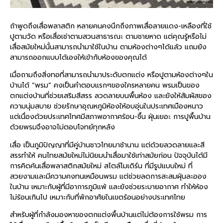
ถ้าพูดถึงเสื่อพลาสติก หลายคนคงนึกถึงภาพเสื่อลายแดง-เหลืองที่ใช้
ปูตามวัด หรือเสื่อเช่าตามสวนสาธารณะ ตามชายหาด แต่คุณรู้หรือไม่
เสื่อสมัยใหม่นั้นสามารถนำมาใช้ในบ้าน ตามห้องต่างๆได้แล้ว แถมยัง
สามารถออกแบบได้เองให้เข้ากับห้องของคุณได้
เมื่อถามถึงสิ่งทอที่สามารถนำมาประดับตกแต่ง หรือปูตามห้องต่างๆใน
บ้านได้ “พรม” คงเป็นคำตอบแรกๆของใครหลายคน พรมเป็นของ
ตกแต่งบ้านที่ช่วยเสริมสีสรร ลวดลายบนพื้นห้อง และยังให้สัมผัสของ
ความนุ่มสบาย ช่วยรักษาอุณหภูมิห้องให้อบอุ่นในประเทศเมืองหนาว
แต่เนื่องด้วยประเทศไทศมีสภาพอากาศร้อน-ชื้น ฝุ่นเยอะ การปูพื้นบ้าน
ด้วยพรมจึงอาจไม่ตอบโจทย์ทุกหลัง
เสื่อ เป็นภูมิปัญญาที่มีคู่บ้านชาวไทยมาช้านาน แต่ด้วยลวดลายและสี
สรรทำให้ คนไทยสมัยใหม่ไม่นิยมนำเสื่อมาใช้เท่าสมัยก่อน ปัจจุบันได้มี
การคิดค้นเสื่อพลาสติกสมัยใหม่ สไตล์โมเดิร์น ที่มีรูปแบบใหม่ ที่
สวยงามและมีความคงทนเหมือนพรม แต่ช่วยลดการสะสมฝุ่นละออง
ในบ้าน เหมาะกับผู้ที่มีอาการภูมิแพ้ และยังช่วยระบายอากาศ ทำให้ห้อง
ไม่ร้อนเกินไป เหมาะกับที่พักอาศัยในเขตร้อนอย่างประเทศไทย
สำหรับผู้ที่กำลังมองหาของตกแต่งพื้นบ้านแต่ไม่ต้องการใช้พรม การ