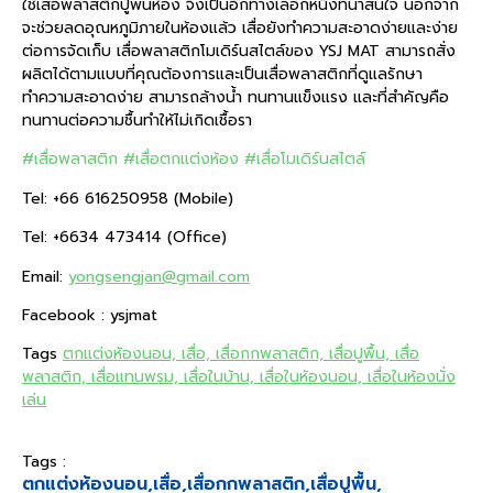
ใช้เสื่อพลาสติกปูพื้นห้อง จึงเป็นอีกทางเลือกหนึ่งที่น่าสนใจ นอกจาก
จะช่วยลดอุณหภูมิภายในห้องแล้ว เสื่อยังทำความสะอาดง่ายและง่าย
ต่อการจัดเก็บ เสื่อพลาสติกโมเดิร์นสไตล์ของ YSJ MAT สามารถสั่ง
ผลิตได้ตามแบบที่คุณต้องการและเป็นเสื่อพลาสติกที่ดูแลรักษา
ทำความสะอาดง่าย สามารถล้างน้ำ ทนทานแข็งแรง และที่สำคัญคือ
ทนทานต่อความชื้นทำให้ไม่เกิดเชื้อรา
#เสื่อพลาสติก
#เสื่อตกแต่งห้อง
#เสื่อโมเดิร์นสไตล์
Tel: +66 616250958 (Mobile)
Tel: +6634 473414 (Office)
Email:
yongsengjan@gmail.com
Facebook : ysjmat
Tags
ตกแต่งห้องนอน, เสื่อ, เสื่อกกพลาสติก, เสื่อปูพื้น, เสื่อ
พลาสติก, เสื่อแทนพรม, เสื่อในบ้าน, เสื่อในห้องนอน, เสื่อในห้องนั่ง
เล่น
Tags :
ตกแต่งห้องนอน
,
เสื่อ
,
เสื่อกกพลาสติก
,
เสื่อปูพื้น
,