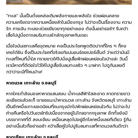
“ทะเล” นั้นเป็นดั่งแหล่งเติมพลังกายและพลังใจ ช่วยผ่อนคลาย
ความเครียดจากความเหนื่อยล้าในเมืองกรุง ไม่ว่าจะเป็นเรื่องงาน ความ
รัก การเงิน ทะเลจะช่วยเยียวยาทุกอย่างเอง ดังนั้นอย่ารอช้า! รีบคว้า
เสื่อไปปูนั่งตากลมริมทะเลใกล้กรุงเทพกันเถอะ
เมื่อใจมันเซทะเลคือจุดหมาย คงเป็นประโยคพูดติดปากที่ใคร ๆ ก็คง
เคยได้ยิน ซึ่งเป็นประโยคที่จริงแท้แน่นอนร้อยเปอร์เซ็นต์ ว่าแต่ว่ามันมี
ทะเลที่ไหนที่น้ำใส ทรายขาวให้ไปนั่งปูเสื่อพักผ่อนหย่อนใจบ้างล่ะ วันนี้
เรามีหาดที่ดีต่อใจไว้ให้ไปปูเสื่อรับลมทะเลชิว ๆ มาฝาก ไปดูกันเลยดี
กว่าว่าจะมีที่ไหนบ้าง!
หาดนวล เกาะล้าน จ.ชลบุรี
หากใครกำลังมองหาหาดแสนสงบ น้ำทะเลสีฟ้าใสสะอาด หาดทรายขาว
ละเอียดแล้วละก็ เราขอแนะนำหาดนวล เกาะล้าน จังหวัดชลบุรี เกาะล้าน
เป็นอีกหนึ่งเกาะยอดนิยมที่คนกรุงมักไปพักผ่อนหย่อนใจกัน ไม่ว่าจะไป
ค้างคืนหรือไปวันเดย์ทริปเนื่องจากอยู่ไม่ไกลจากกรุงเทพ อีกทั้งยังมี
บรรยากาศที่ดี สงบเงียบ เหมือนหลุดไปอยู่อีกโลกหนึ่งเลยทีเดียว รู้กัน
อย่างนี้แล้วก็อย่ารอช้า คว้าเสื่อคู่ใจไปปูรับลมทะเลที่หาดนวลกันดีกว่า
หาดเทียน เกาะล้าน จ.ชลบุรี