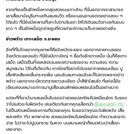
หาดเทียนเป็นอีกหนึ่งหาดสุดสวยบนเกาะล้าน ที่นี่นอกจากเราสามารถ
เอาเสื่อมานั่งปูริมทะเลกินลมชมวิว หรือจะนอนอาบแดดอย่างสงบ ๆ
ได้แล้ว ที่นี่ยังมีสะพานที่เลาะไปตามริมเขา ให้ได้เดินชมวิวทะเลกันแบบ
ยาว ๆ เป็นอีกหนึ่งจุดถ่ายรูปที่ควรค่าแก่การมาเก็บภาพอย่างยิ่ง
อ่าวพร้าว เกาะเสม็ด จ.ระยอง
อีกที่ที่ไม่ไกลจากกรุงเทพก็คือจังหวัดระยอง นอกจากชายทะเลของ
จังหวัดระยองแล้ว ที่นี่ยังมีเกาะใหญ่ ๆ ชื่อดังอีกเกาะหนึ่ง นั่นก็คือเกาะ
เสม็ด เสม็ดเป็นทั้งแหล่งรวมของความสวยงาม ความสงบ ความ
สนุกสนาน ไว้ในที่เดียวกัน หากใครที่อยากได้บรรยากาศสงบเงียบ ปู
เสื่อฟังเสียงคลื่นกระทบฝั่ง นอนรับลมทะเลแล้วละก็ไม่ควรพลาดอ่าว
พร้าว นอกจากจะมีหาดทรายขาวละเอียด น้ำสีฟ้าใสแล้ว ที่แห่งนี้ยัง
เงียบสงบเหมาะแก่การมาปูเสื่อนอนพักผ่อนหย่อนใจเป็นอย่างมาก
แต่ละที่ที่เรานำมาเสนอนั้นรับรองว่าสวยแปลกใหม่ไม่เหมือนใคร รับรอง
ว่าไปแล้วจะไม่ผิดหวัง เช่นเดียวกันหากคุณเลือกนำ
เสื่อพลาสติก YSJ
ไปเป็นส่วนหนึ่งของการเที่ยวของคุณ รับรองว่าคุณจะไม่ผิดหวัง เสื่อ
พลาสติก YSJ พกพาง่าย สวยแปลกใหม่ไม่เหมือนใคร ทำความสะอาด
ง่าย ไม่ว่าจะไปปูบนทราย ริมหาด บนสนามหญ้าก็หมดห่วงว่าเสื่อจะ
เลอะเทอะ